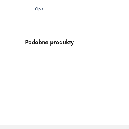
Opis
Podobne produkty
KANAPY
KANAPY
Sofa trzyosobowa z funkcją spania
Trzyosob
SAWA
FARO
1,549.00
zł
1,499.00
zł