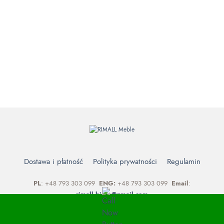
Dostawa i płatność
Polityka prywatności
Regulamin
PL
: +48 793 303 099
ENG:
+48 793 303 099
Email
:
rimall.biuro@gmail.com
Copyright © 2021 RIMALL MEBLE. Created by
MSliwka.pl
.