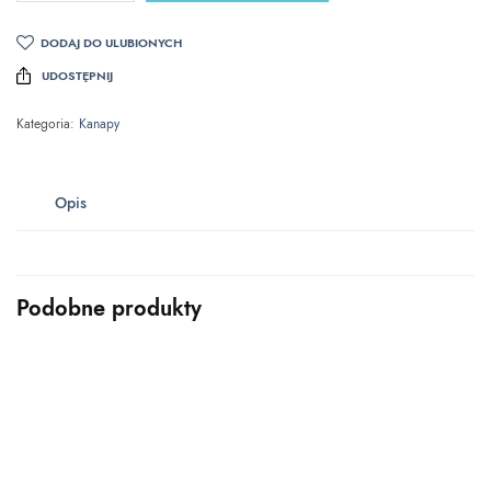
DODAJ DO ULUBIONYCH
UDOSTĘPNIJ
Kategoria:
Kanapy
Opis
Podobne produkty
KANAPY
KANAPY
Sofa rozkładana z funkcją
Kanapa MAWI – sofa
spania LENA
rozkładana z funkcją spania