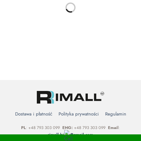
1,099.00
zł
1,499.00
zł
KANAPY
KANAPY
Sofa trzyosobowa z funkcją
Kanapa skandynawska z
spania SAWA
funkcją spania ALMA
1,549.00
zł
1,399.00
zł
Dostawa i płatność
Polityka prywatności
Regulamin
PL
: +48 793 303 099
ENG:
+48 793 303 099
Email
:
rimall.biuro@gmail.com