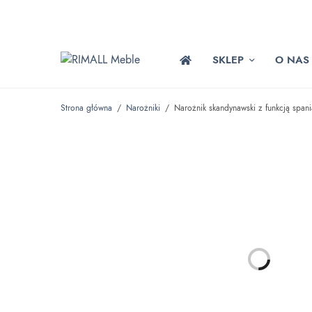
SKLEP
O NAS
Strona główna
/
Narożniki
/
Narożnik skandynawski z funkcją span