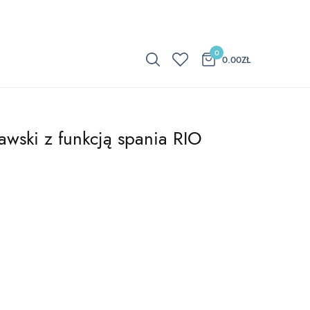
0
0.00
ZŁ
wski z funkcją spania RIO