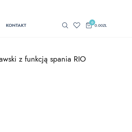
0
KONTAKT
0.00
ZŁ
wski z funkcją spania RIO