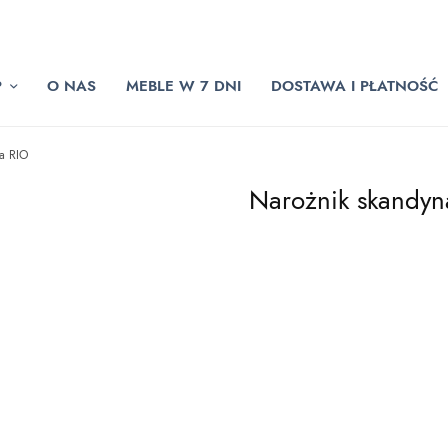
P
O NAS
MEBLE W 7 DNI
DOSTAWA I PŁATNOŚĆ
ia RIO
Narożnik skandyna