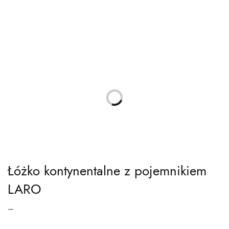
Łóżko kontynentalne z pojemnikiem
LARO
Zakres
–
cen: od