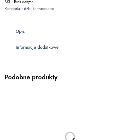
SKU:
Brak danych
Kategoria:
Łóżka kontynentalne
Opis
Informacje dodatkowe
Podobne produkty
ŁÓŻKA KONTYNENTALNE
ŁÓŻKA KONTYNENTALNE
Łóżko kontynentalne z
Łóżko kontynentalne z
pojemnikiem VINI
pojemnikiem LUCCA
Zakres
Zakres
–
–
1,399.00
zł
1,599.00
zł
1,649.00
zł
1,999.00
zł