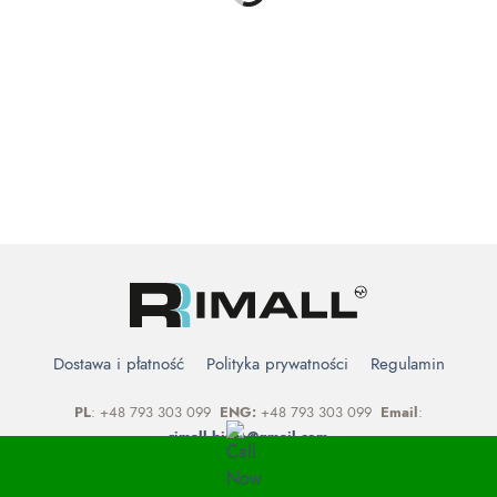
cen: od
cen: od
1,399.00zł
1,649.00zł
do
do
1,599.00zł
1,999.00zł
ŁÓŻKA KONTYNENTALNE
ŁÓŻKA KONTYNENTALNE
Łóżko kontynentalne z
Łóżko kontynentalne z
pojemnikiem SANTO
pojemnikiem COMO
Zakres
Zakres
–
–
1,649.00
zł
1,999.00
zł
1,849.00
zł
2,199.00
zł
cen: od
cen: od
1,649.00zł
1,849.00zł
do
do
1,999.00zł
2,199.00zł
Dostawa i płatność
Polityka prywatności
Regulamin
PL
: +48 793 303 099
ENG:
+48 793 303 099
Email
:
rimall.biuro@gmail.com
Copyright © 2021 RIMALL MEBLE. Created by
MSliwka.pl
.