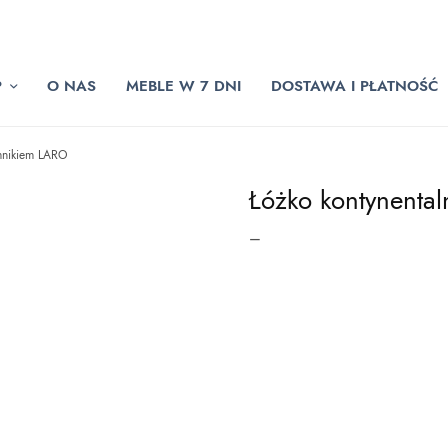
P
O NAS
MEBLE W 7 DNI
DOSTAWA I PŁATNOŚĆ
mnikiem LARO
Łóżko kontynenta
Zakres
–
cen: od
1,849.00zł
do
2,199.00zł