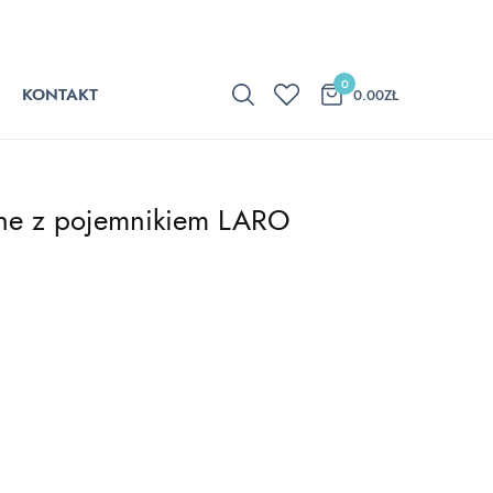
0
KONTAKT
0.00
ZŁ
lne z pojemnikiem LARO