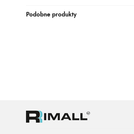
Podobne produkty
ŁÓŻKA KONTYNENTALNE
ŁÓŻKA KO
Łóżko kontynentalne z pojemnikiem
Łóżko syp
SANTO
pojemni
Zakres
–
1,649.00
zł
1,999.00
zł
1,749.00
zł
cen: od
1,649.00zł
do
1,999.00zł