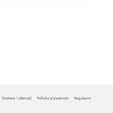
ŁÓŻKA KONTYNENTALNE
kiem
Łóżko kontynentalne z pojemnikiem
COMO
Zakres
–
1,849.00
zł
2,199.00
zł
cen: od
ł
1,849.00zł
do
ł
2,199.00zł
Dostawa i płatność
Polityka prywatności
Regulamin