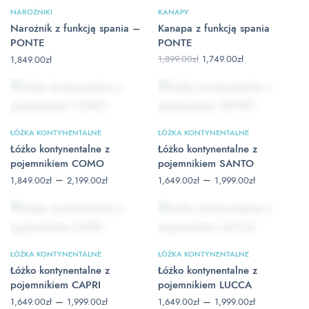
NAROŻNIKI
KANAPY
Narożnik z funkcją spania –
Kanapa z funkcją spania
PONTE
PONTE
Pierwotna
Aktualna
1,899.00
zł
1,749.00
zł
1,849.00
zł
cena
cena
wynosiła:
wynosi:
1,899.00zł.
1,749.00zł.
ŁÓŻKA KONTYNENTALNE
ŁÓŻKA KONTYNENTALNE
Łóżko kontynentalne z
Łóżko kontynentalne z
pojemnikiem COMO
pojemnikiem SANTO
Zakres
Zakres
–
–
1,849.00
zł
2,199.00
zł
1,649.00
zł
1,999.00
zł
cen: od
cen: od
1,849.00zł
1,649.00zł
do
do
2,199.00zł
1,999.00zł
ŁÓŻKA KONTYNENTALNE
ŁÓŻKA KONTYNENTALNE
Łóżko kontynentalne z
Łóżko kontynentalne z
pojemnikiem CAPRI
pojemnikiem LUCCA
Zakres
Zakres
–
–
1,649.00
zł
1,999.00
zł
1,649.00
zł
1,999.00
zł