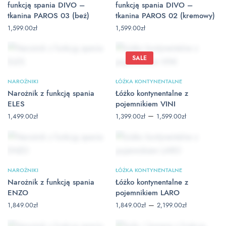
funkcją spania DIVO –
funkcją spania DIVO –
tkanina PAROS 03 (beż)
tkanina PAROS 02 (kremowy)
1,599.00
zł
1,599.00
zł
SALE
NAROŻNIKI
ŁÓŻKA KONTYNENTALNE
Narożnik z funkcją spania
Łóżko kontynentalne z
ELES
pojemnikiem VINI
Zakres
–
1,499.00
zł
1,399.00
zł
1,599.00
zł
cen: od
1,399.00zł
do
1,599.00zł
NAROŻNIKI
ŁÓŻKA KONTYNENTALNE
Narożnik z funkcją spania
Łóżko kontynentalne z
ENZO
pojemnikiem LARO
Zakres
–
1,849.00
zł
1,849.00
zł
2,199.00
zł
cen: od
1,849.00zł