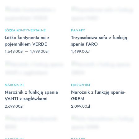
cen: od
cen: od
1,649.00zł
1,649.00zł
do
do
1,999.00zł
1,999.00zł
ŁÓŻKA KONTYNENTALNE
KANAPY
Łóżko kontynentalne z
Trzyosobowa sofa z funkcją
pojemnikiem VERDE
spania FARO
Zakres
–
1,649.00
zł
1,999.00
zł
1,499.00
zł
cen: od
1,649.00zł
do
1,999.00zł
NAROŻNIKI
NAROŻNIKI
Narożnik z funkcją spania
Narożnik z funkcją spania-
VANTI z zagłówkami
GREM
2,699.00
zł
2,099.00
zł
NAROŻNIKI
KANAPY