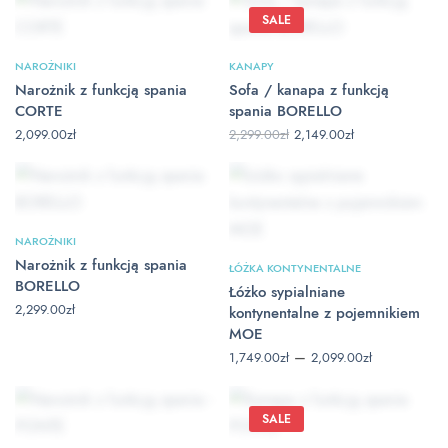
do
2,199.00zł
SALE
NAROŻNIKI
KANAPY
Narożnik z funkcją spania
Sofa / kanapa z funkcją
CORTE
spania BORELLO
Pierwotna
Aktualna
2,299.00
zł
2,149.00
zł
2,099.00
zł
cena
cena
wynosiła:
wynosi:
2,299.00zł.
2,149.00zł.
NAROŻNIKI
Narożnik z funkcją spania
ŁÓŻKA KONTYNENTALNE
BORELLO
Łóżko sypialniane
2,299.00
zł
kontynentalne z pojemnikiem
MOE
Zakres cen:
–
1,749.00
zł
2,099.00
zł
od
1,749.00zł
do
2,099.00zł
SALE