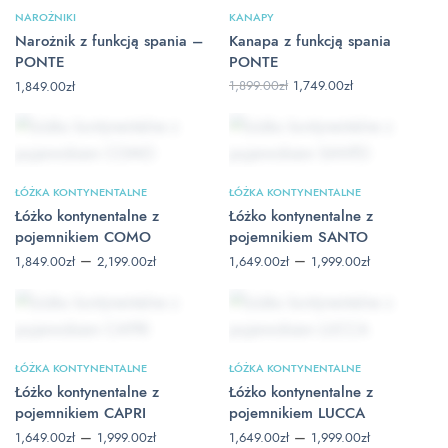
NAROŻNIKI
KANAPY
Narożnik z funkcją spania –
Kanapa z funkcją spania
PONTE
PONTE
Pierwotna
Aktualna
1,899.00
zł
1,749.00
zł
1,849.00
zł
cena
cena
wynosiła:
wynosi:
1,899.00zł.
1,749.00zł.
ŁÓŻKA KONTYNENTALNE
ŁÓŻKA KONTYNENTALNE
Łóżko kontynentalne z
Łóżko kontynentalne z
pojemnikiem COMO
pojemnikiem SANTO
Zakres
Zakres
–
–
1,849.00
zł
2,199.00
zł
1,649.00
zł
1,999.00
zł
cen: od
cen: od
1,849.00zł
1,649.00zł
do
do
2,199.00zł
1,999.00zł
ŁÓŻKA KONTYNENTALNE
ŁÓŻKA KONTYNENTALNE
Łóżko kontynentalne z
Łóżko kontynentalne z
pojemnikiem CAPRI
pojemnikiem LUCCA
Zakres
Zakres
–
–
1,649.00
zł
1,999.00
zł
1,649.00
zł
1,999.00
zł