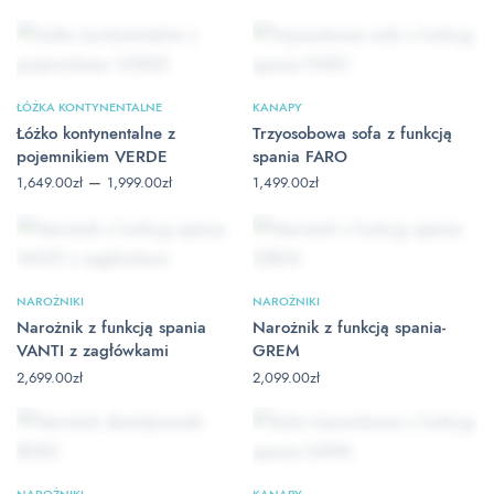
cen: od
cen: od
1,649.00zł
1,649.00zł
do
do
1,999.00zł
1,999.00zł
ŁÓŻKA KONTYNENTALNE
KANAPY
Łóżko kontynentalne z
Trzyosobowa sofa z funkcją
pojemnikiem VERDE
spania FARO
Zakres
–
1,649.00
zł
1,999.00
zł
1,499.00
zł
cen: od
1,649.00zł
do
1,999.00zł
NAROŻNIKI
NAROŻNIKI
Narożnik z funkcją spania
Narożnik z funkcją spania-
VANTI z zagłówkami
GREM
2,699.00
zł
2,099.00
zł
NAROŻNIKI
KANAPY