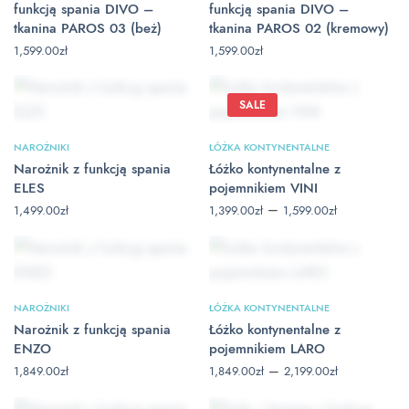
funkcją spania DIVO –
funkcją spania DIVO –
tkanina PAROS 03 (beż)
tkanina PAROS 02 (kremowy)
1,599.00
zł
1,599.00
zł
SALE
NAROŻNIKI
ŁÓŻKA KONTYNENTALNE
Narożnik z funkcją spania
Łóżko kontynentalne z
ELES
pojemnikiem VINI
Zakres
–
1,499.00
zł
1,399.00
zł
1,599.00
zł
cen: od
1,399.00zł
do
1,599.00zł
NAROŻNIKI
ŁÓŻKA KONTYNENTALNE
Narożnik z funkcją spania
Łóżko kontynentalne z
ENZO
pojemnikiem LARO
Zakres
–
1,849.00
zł
1,849.00
zł
2,199.00
zł
cen: od
1,849.00zł