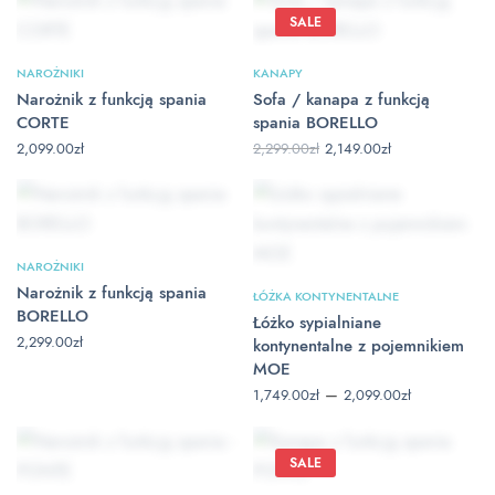
do
2,199.00zł
SALE
NAROŻNIKI
KANAPY
Narożnik z funkcją spania
Sofa / kanapa z funkcją
CORTE
spania BORELLO
Pierwotna
Aktualna
2,299.00
zł
2,149.00
zł
2,099.00
zł
cena
cena
wynosiła:
wynosi:
2,299.00zł.
2,149.00zł.
NAROŻNIKI
Narożnik z funkcją spania
ŁÓŻKA KONTYNENTALNE
BORELLO
Łóżko sypialniane
2,299.00
zł
kontynentalne z pojemnikiem
MOE
Zakres cen:
–
1,749.00
zł
2,099.00
zł
od
1,749.00zł
do
2,099.00zł
SALE