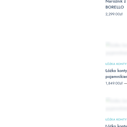
Narożnik z 
BORELLO
2,299.00
zł
ŁÓŻKA KONT
Łóżko konty
pojemnik
1,849.00
zł
ŁÓŻKA KONT
Łóżko konty