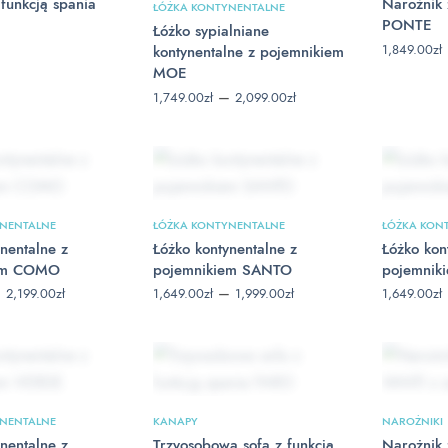
funkcją spania
Narożnik 
ŁÓŻKA KONTYNENTALNE
PONTE
Łóżko sypialniane
1,849.00
zł
kontynentalne z pojemnikiem
MOE
Zakres cen:
–
1,749.00
zł
2,099.00
zł
od
1,749.00zł
do
2,099.00zł
YNENTALNE
ŁÓŻKA KONTYNENTALNE
ŁÓŻKA KON
nentalne z
Łóżko kontynentalne z
Łóżko kon
iem COMO
pojemnikiem SANTO
pojemnik
Zakres
Zakres
–
–
2,199.00
zł
1,649.00
zł
1,999.00
zł
1,649.00
zł
cen: od
cen: od
1,849.00zł
1,649.00zł
do
do
2,199.00zł
1,999.00zł
YNENTALNE
KANAPY
NAROŻNIKI
nentalne z
Trzyosobowa sofa z funkcją
Narożnik 