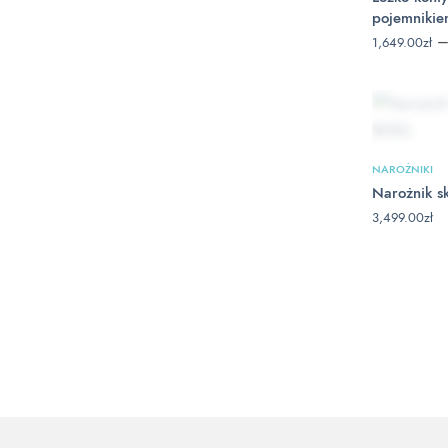
pojemniki
1,649.00
zł
NAROŻNIKI
Narożnik 
3,499.00
zł