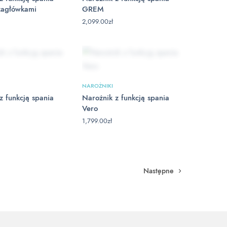
zagłówkami
GREM
2,099.00
zł
NAROŻNIKI
z funkcją spania
Narożnik z funkcją spania
Vero
1,799.00
zł
Następne