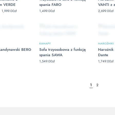
em VERDE
spania FARO
VANTI z 
Zakres
–
1,999.00
zł
1,499.00
zł
2,699.00
zł
cen: od
1,649.00zł
do
1,999.00zł
KANAPY
NAROŻNIKI
skandynawski BERG
Sofa trzyosobowa z funkcją
Narożnik 
spania SAWA
Dante
1,549.00
zł
1,749.00
zł
1
2