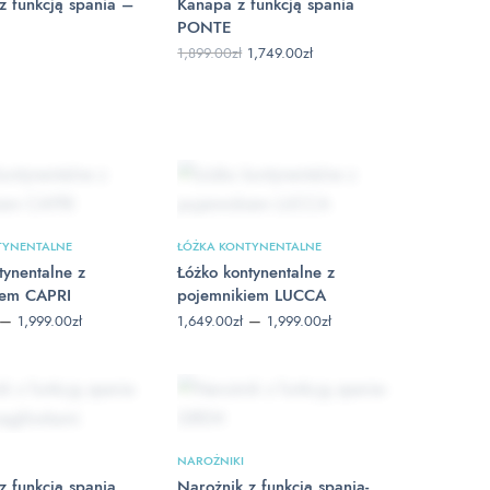
z funkcją spania –
Kanapa z funkcją spania
PONTE
Pierwotna
Aktualna
1,899.00
zł
1,749.00
zł
cena
cena
wynosiła:
wynosi:
1,899.00zł.
1,749.00zł.
TYNENTALNE
ŁÓŻKA KONTYNENTALNE
tynentalne z
Łóżko kontynentalne z
iem CAPRI
pojemnikiem LUCCA
Zakres
Zakres
–
–
1,999.00
zł
1,649.00
zł
1,999.00
zł
cen: od
cen: od
1,649.00zł
1,649.00zł
do
do
1,999.00zł
1,999.00zł
NAROŻNIKI
z funkcją spania
Narożnik z funkcją spania-