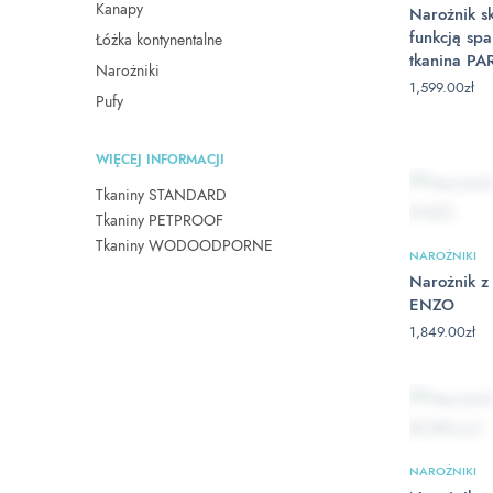
Kanapy
Narożnik s
funkcją sp
Łóżka kontynentalne
tkanina PA
Narożniki
1,599.00
zł
Pufy
WIĘCEJ INFORMACJI
Tkaniny STANDARD
Tkaniny PETPROOF
Tkaniny WODOODPORNE
NAROŻNIKI
Narożnik z 
ENZO
1,849.00
zł
NAROŻNIKI