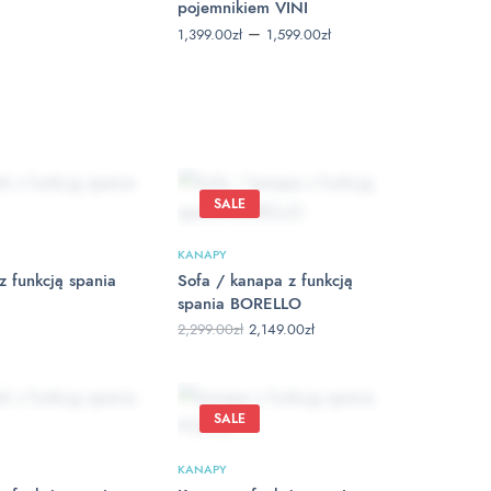
pojemnikiem VINI
Zakres
–
1,399.00
zł
1,599.00
zł
cen: od
1,399.00zł
do
1,599.00zł
SALE
KANAPY
z funkcją spania
Sofa / kanapa z funkcją
spania BORELLO
Pierwotna
Aktualna
2,299.00
zł
2,149.00
zł
cena
cena
wynosiła:
wynosi:
2,299.00zł.
2,149.00zł.
SALE
KANAPY