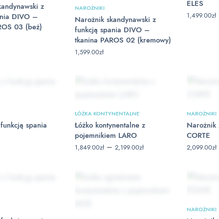
ELES
kandynawski z
NAROŻNIKI
1,499.00
zł
ania DIVO –
Narożnik skandynawski z
ROS 03 (beż)
funkcją spania DIVO –
tkanina PAROS 02 (kremowy)
1,599.00
zł
ŁÓŻKA KONTYNENTALNE
NAROŻNIKI
funkcją spania
Łóżko kontynentalne z
Narożnik 
pojemnikiem LARO
CORTE
Zakres
–
1,849.00
zł
2,199.00
zł
2,099.00
zł
cen: od
1,849.00zł
do
2,199.00zł
NAROŻNIKI