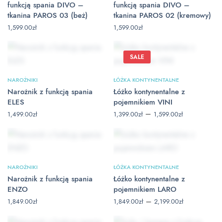
funkcją spania DIVO –
funkcją spania DIVO –
tkanina PAROS 03 (beż)
tkanina PAROS 02 (kremowy)
1,599.00
zł
1,599.00
zł
SALE
NAROŻNIKI
ŁÓŻKA KONTYNENTALNE
Narożnik z funkcją spania
Łóżko kontynentalne z
ELES
pojemnikiem VINI
Zakres
–
1,499.00
zł
1,399.00
zł
1,599.00
zł
cen: od
1,399.00zł
do
1,599.00zł
NAROŻNIKI
ŁÓŻKA KONTYNENTALNE
Narożnik z funkcją spania
Łóżko kontynentalne z
ENZO
pojemnikiem LARO
Zakres
–
1,849.00
zł
1,849.00
zł
2,199.00
zł
cen: od
1,849.00zł