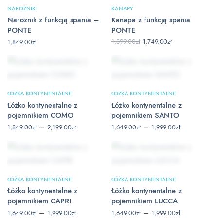
NAROŻNIKI
KANAPY
Narożnik z funkcją spania –
Kanapa z funkcją spania
PONTE
PONTE
Pierwotna
Aktualna
1,899.00
zł
1,749.00
zł
1,849.00
zł
cena
cena
wynosiła:
wynosi:
1,899.00zł.
1,749.00zł.
ŁÓŻKA KONTYNENTALNE
ŁÓŻKA KONTYNENTALNE
Łóżko kontynentalne z
Łóżko kontynentalne z
pojemnikiem COMO
pojemnikiem SANTO
Zakres
Zakres
–
–
1,849.00
zł
2,199.00
zł
1,649.00
zł
1,999.00
zł
cen: od
cen: od
1,849.00zł
1,649.00zł
do
do
2,199.00zł
1,999.00zł
ŁÓŻKA KONTYNENTALNE
ŁÓŻKA KONTYNENTALNE
Łóżko kontynentalne z
Łóżko kontynentalne z
pojemnikiem CAPRI
pojemnikiem LUCCA
Zakres
Zakres
–
–
1,649.00
zł
1,999.00
zł
1,649.00
zł
1,999.00
zł