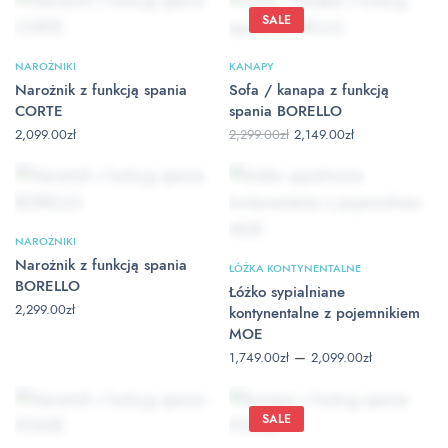
do
2,199.00zł
SALE
NAROŻNIKI
KANAPY
Narożnik z funkcją spania
Sofa / kanapa z funkcją
CORTE
spania BORELLO
Pierwotna
Aktualna
2,299.00
zł
2,149.00
zł
2,099.00
zł
cena
cena
wynosiła:
wynosi:
2,299.00zł.
2,149.00zł.
NAROŻNIKI
Narożnik z funkcją spania
ŁÓŻKA KONTYNENTALNE
BORELLO
Łóżko sypialniane
2,299.00
zł
kontynentalne z pojemnikiem
MOE
Zakres cen:
–
1,749.00
zł
2,099.00
zł
od
1,749.00zł
do
2,099.00zł
SALE