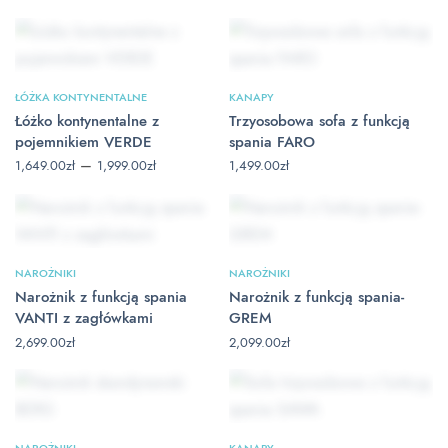
cen: od
cen: od
1,649.00zł
1,649.00zł
do
do
1,999.00zł
1,999.00zł
ŁÓŻKA KONTYNENTALNE
KANAPY
Łóżko kontynentalne z
Trzyosobowa sofa z funkcją
pojemnikiem VERDE
spania FARO
Zakres
–
1,649.00
zł
1,999.00
zł
1,499.00
zł
cen: od
1,649.00zł
do
1,999.00zł
NAROŻNIKI
NAROŻNIKI
Narożnik z funkcją spania
Narożnik z funkcją spania-
VANTI z zagłówkami
GREM
2,699.00
zł
2,099.00
zł
NAROŻNIKI
KANAPY